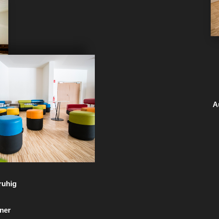
A
ruhig
ner