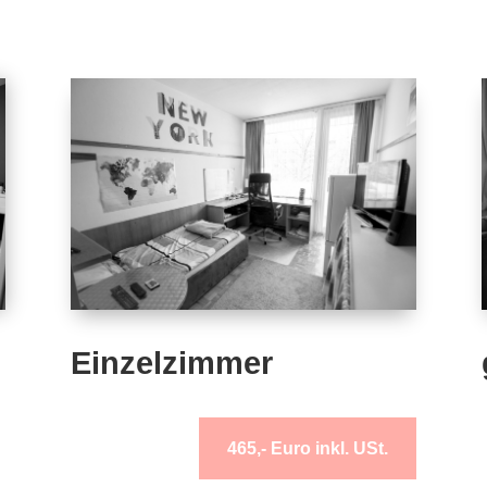
Einzelzimmer
465,- Euro inkl. USt.