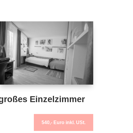
großes Einzelzimmer
540,- Euro inkl. USt.