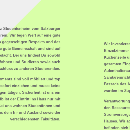
nz-Studentenheim
vom Salzburger
rein. Wir legen Wert auf eine gute
s gegenseitigen Respekts und des
Wir investiere
ne gute Gemeinschaft und sind auf
Einzelzimmer 
edacht. Bei uns findest Du sowohl
Küchenzeile u
hnen und Studieren sowie auch
gesamten Eing
chluss zu anderen Studierenden.
Aufenthaltsrau
Sanitäreinrich
ments sind voll möbliert und top
Fassade des A
sofort einziehen
und musst keine
wurden im Zug
en tätigen. Sicherheit ist uns ein
b ist der Eintritt ins Haus nur mit
Verantwortung
ei uns wohnen Studentinnen und
den Ressource
us dem In- und Ausland sowie der
Stromversorgu
verschiedensten Fakultäten.
Hauses. Wir a
befinden sich