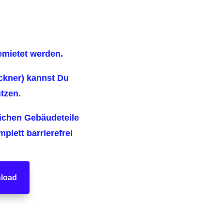
emietet werden.
kner) kannst Du
tzen.
ichen Gebäudeteile
plett barrierefrei
load