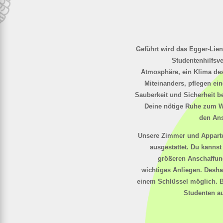
Geführt wird das
Egger-Lie
Studentenhilfsve
Atmosphäre, ein Klima de
Miteinanders, pflegen ei
Sauberkeit und Sicherheit b
Deine
nötige Ruhe
zum Wo
den Ans
Unsere Zimmer und Apparte
ausgestattet.
Du kannst 
größeren Anschaffung
wichtiges Anliegen. Deshal
einem Schlüssel möglich.
B
Studenten a